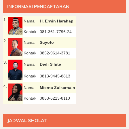
INFORMASI PENDAFTARAN
1.
Nama
:
H. Erwin Harahap
Kontak
:
081-361-7796-24
2.
Nama
:
Suyoto
Kontak
:
0852-9614-3781
3.
Nama
:
Dedi Sihite
Kontak
:
0813-9445-8813
4.
Nama
:
Mierna Zulkarnain
Kontak
:
0853-6213-8110
JADWAL SHOLAT