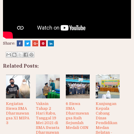
Share:
Related Posts:
Kegiatan
Vaksin
6 Siswa
Kunjungan
Siswa SMA
Tahap 2
SMA
Kepala
Dharmawan
Hari Rabu,
Dharmawan
Cabang
gsa XI MIPA
Tanggal 19
gsa Raih
Dinas
3
Mei 2021 di
Sejumlah
Pendidikan
SMA Swasta
Medali OSN
Medan
Dharmawan
Selatan -