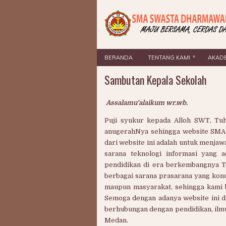
»
BERANDA
TENTANG KAMI
AKAD
Sambutan Kepala Sekolah
Assalamu'alaikum wr.wb.
Puji syukur kepada Alloh SWT, Tu
anugerahNya sehingga website SMA D
dari website ini adalah untuk menja
sarana teknologi informasi yang
pendidikan di era berkembangnya Te
berbagai sarana prasarana yang kond
maupun masyarakat, sehingga kami 
Semoga dengan adanya website ini d
berhubungan dengan pendidikan, il
Medan.