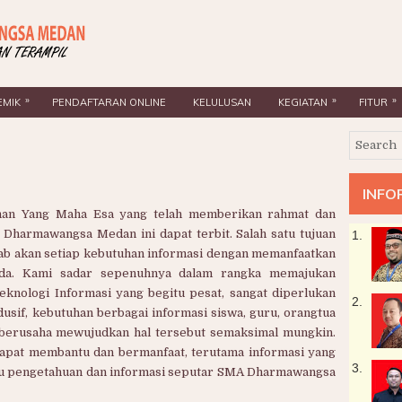
»
»
»
EMIK
PENDAFTARAN ONLINE
KELULUSAN
KEGIATAN
FITUR
INFO
han Yang Maha Esa yang telah memberikan rahmat dan
harmawangsa Medan ini dapat terbit. Salah satu tujuan
1.
wab akan setiap kebutuhan informasi dengan memanfaatkan
 ada. Kami sadar sepenuhnya dalam rangka memajukan
knologi Informasi yang begitu pesat, sangat diperlukan
2.
usif, kebutuhan berbagai informasi siswa, guru, orangtua
berusaha mewujudkan hal tersebut semaksimal mungkin.
apat membantu dan bermanfaat, terutama informasi yang
3.
mu pengetahuan dan informasi seputar SMA Dharmawangsa