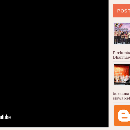
POST
Perlomb
Dharmawa
bersama 
siswa kela