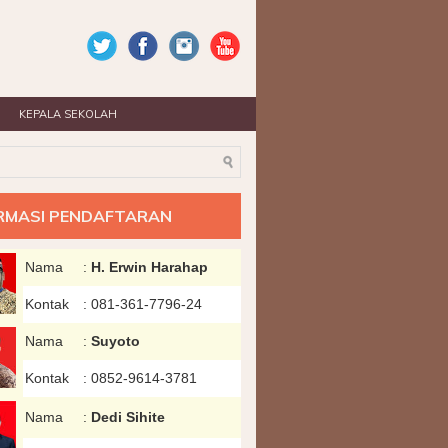
KEPALA SEKOLAH
RMASI PENDAFTARAN
Nama
:
H. Erwin Harahap
Kontak
:
081-361-7796-24
Nama
:
Suyoto
Kontak
:
0852-9614-3781
Nama
:
Dedi Sihite