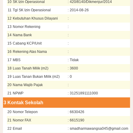
10
SK Izin Operasional
:
420/8140/Dikmenjur/2014
11
Tgl SK Izin Operasional
:
2014-08-26
12
Kebutuhan Khusus Dilayani
:
13
Nomor Rekening
:
14
Nama Bank
:
15
Cabang KCP/Unit
:
16
Rekening Atas Nama
:
17
MBS
:
Tidak
18
Luas Tanah Milik (m2)
:
3600
19
Luas Tanan Bukan Milik (m2)
:
0
20
Nama Wajib Pajak
:
21
NPWP
:
31251891111000
3
Kontak Sekolah
20
Nomor Telepon
:
6630426
21
Nomor FAX
:
6615190
22
Email
:
smadharmawangsa045@gmail.com