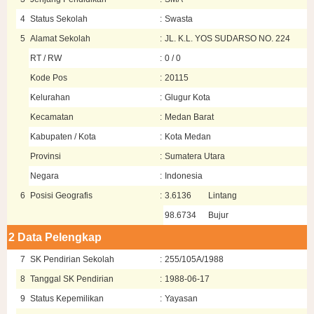
4
Status Sekolah
:
Swasta
5
Alamat Sekolah
:
JL. K.L. YOS SUDARSO NO. 224
RT / RW
:
0 / 0
Kode Pos
:
20115
Kelurahan
:
Glugur Kota
Kecamatan
:
Medan Barat
Kabupaten / Kota
:
Kota Medan
Provinsi
:
Sumatera Utara
Negara
:
Indonesia
6
Posisi Geografis
:
3.6136
Lintang
98.6734
Bujur
2
Data Pelengkap
7
SK Pendirian Sekolah
:
255/105A/1988
8
Tanggal SK Pendirian
:
1988-06-17
9
Status Kepemilikan
:
Yayasan