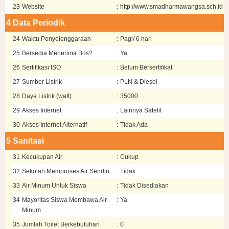
23
Website
:
http://www.smadharmawangsa.sch.id
4
Data Periodik
24
Waktu Penyelenggaraan
:
Pagi/ 6 hari
25
Bersedia Menerima Bos?
:
Ya
26
Sertifikasi ISO
:
Belum Bersertifikat
27
Sumber Listrik
:
PLN & Diesel
28
Daya Listrik (watt)
:
35000
29
Akses Internet
:
Lainnya Satelit
30
Akses Internet Alternatif
:
Tidak Ada
5
Sanitasi
31
Kecukupan Air
:
Cukup
32
Sekolah Memproses Air Sendiri
:
Tidak
33
Air Minum Untuk Siswa
:
Tidak Disediakan
34
Mayoritas Siswa Membawa Air
:
Ya
Minum
35
Jumlah Toilet Berkebutuhan
:
0