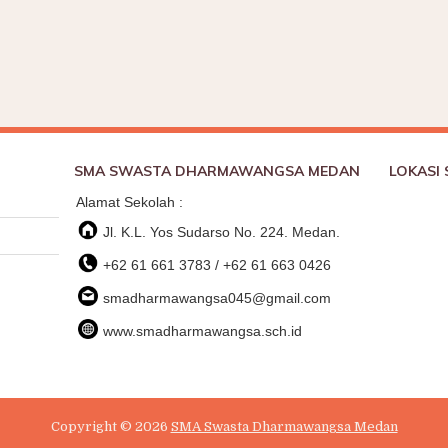
SMA SWASTA DHARMAWANGSA MEDAN
LOKASI
Alamat Sekolah :
Jl. K.L. Yos Sudarso No. 224. Medan.
+62 61 661 3783 / +62 61 663 0426
smadharmawangsa045@gmail.com
www.smadharmawangsa.sch.id
Copyright ©
2026
SMA Swasta Dharmawangsa Medan