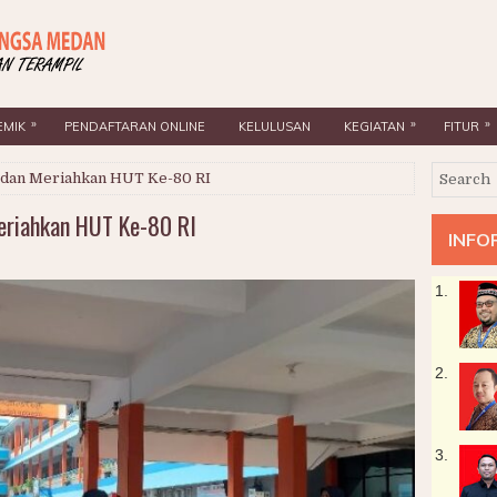
»
»
»
EMIK
PENDAFTARAN ONLINE
KELULUSAN
KEGIATAN
FITUR
dan Meriahkan HUT Ke-80 RI
riahkan HUT Ke-80 RI
INFO
1.
2.
3.