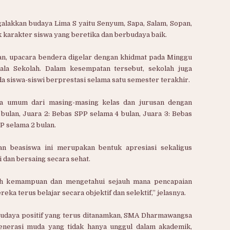
galakkan budaya Lima S yaitu Senyum, Sapa, Salam, Sopan,
karakter siswa yang beretika dan berbudaya baik.
an, upacara bendera digelar dengan khidmat pada Minggu
pala Sekolah. Dalam kesempatan tersebut, sekolah juga
 siswa-siswi berprestasi selama satu semester terakhir.
ara umum dari masing-masing kelas dan jurusan dengan
 bulan, Juara 2: Bebas SPP selama 4 bulan, Juara 3: Bebas
P selama 2 bulan.
 beasiswa ini merupakan bentuk apresiasi sekaligus
i dan bersaing secara sehat.
h kemampuan dan mengetahui sejauh mana pencapaian
eka terus belajar secara objektif dan selektif,” jelasnya.
udaya positif yang terus ditanamkan, SMA Dharmawangsa
nerasi muda yang tidak hanya unggul dalam akademik,