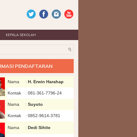
KEPALA SEKOLAH
RMASI PENDAFTARAN
Nama
:
H. Erwin Harahap
Kontak
:
081-361-7796-24
Nama
:
Suyoto
Kontak
:
0852-9614-3781
Nama
:
Dedi Sihite