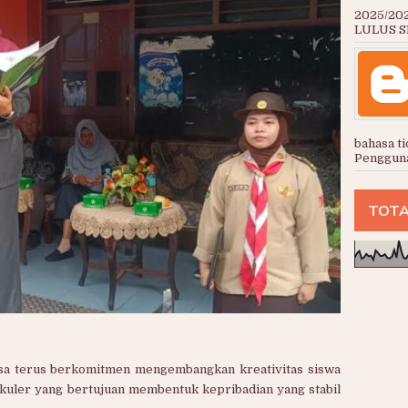
2025/20
LULUS SE
bahasa ti
Pengguna
TOTA
 terus berkomitmen mengembangkan kreativitas siswa
ikuler yang bertujuan membentuk kepribadian yang stabil