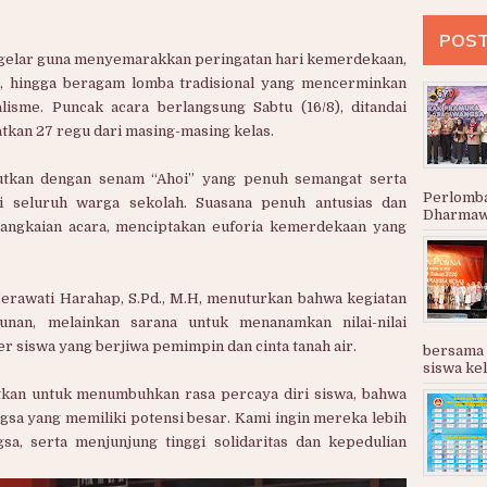
POST
igelar guna menyemarakkan peringatan hari kemerdekaan,
et, hingga beragam lomba tradisional yang mencerminkan
isme. Puncak acara berlangsung Sabtu (16/8), ditandai
tkan 27 regu dari masing-masing kelas.
njutkan dengan senam “Ahoi” yang penuh semangat serta
Perlomb
i seluruh warga sekolah. Suasana penuh antusias dan
Dharmawa
angkaian acara, menciptakan euforia kemerdekaan yang
awati Harahap, S.Pd., M.H, menuturkan bahwa kegiatan
unan, melainkan sarana untuk menanamkan nilai-nilai
 siswa yang berjiwa pemimpin dan cinta tanah air.
bersama 
siswa kela
kan untuk menumbuhkan rasa percaya diri siswa, bahwa
sa yang memiliki potensi besar. Kami ingin mereka lebih
gsa, serta menjunjung tinggi solidaritas dan kepedulian