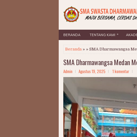
»
BERANDA
TENTANG KAMI
AKAD
Beranda
» » SMA Dharmawangsa Me
SMA Dharmawangsa Medan Me
Admin
Agustus 19, 2025
1 komentar