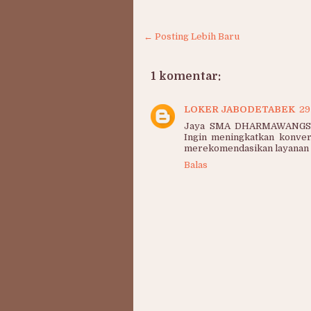
← Posting Lebih Baru
1 komentar:
LOKER JABODETABEK
29
Jaya SMA DHARMAWANGSA. T
Ingin meningkatkan konver
merekomendasikan layanan a
Balas