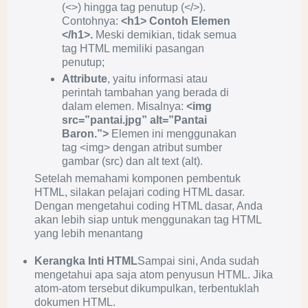
(<>) hingga tag penutup (</>).
Contohnya:
<h1> Contoh Elemen
</h1>.
Meski demikian, tidak semua
tag HTML memiliki pasangan
penutup;
Attribute
, yaitu informasi atau
perintah tambahan yang berada di
dalam elemen. Misalnya:
<img
src=”pantai.jpg” alt=”Pantai
Baron.”>
Elemen ini menggunakan
tag <img> dengan atribut sumber
gambar (src) dan alt text (alt).
Setelah memahami komponen pembentuk
HTML, silakan pelajari coding HTML dasar.
Dengan mengetahui coding HTML dasar, Anda
akan lebih siap untuk menggunakan tag HTML
yang lebih menantang
Kerangka Inti HTML
Sampai sini, Anda sudah
mengetahui apa saja atom penyusun HTML. Jika
atom-atom tersebut dikumpulkan, terbentuklah
dokumen HTML.