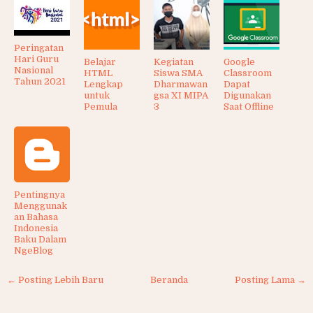
Peringatan
Hari Guru
Belajar
Kegiatan
Google
Nasional
HTML
Siswa SMA
Classroom
Tahun 2021
Lengkap
Dharmawan
Dapat
untuk
gsa XI MIPA
Digunakan
Pemula
3
Saat Offline
Pentingnya
Menggunak
an Bahasa
Indonesia
Baku Dalam
NgeBlog
← Posting Lebih Baru
Beranda
Posting Lama →